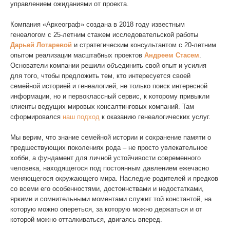
управлением ожиданиями от проекта.
WhatsApp
Компания «Археограф» создана в 2018 году известным
генеалогом с 25-летним стажем исследовательской работы
Дарьей Лотаревой
и стратегическим консультантом с 20-летним
опытом реализации масштабных проектов
Андреем Стасем
.
Основатели компании решили объединить свой опыт и усилия
для того, чтобы предложить тем, кто интересуется своей
семейной историей и генеалогией, не только поиск интересной
информации, но и первоклассный сервис, к которому привыкли
клиенты ведущих мировых консалтинговых компаний. Там
сформировался
наш подход
к оказанию генеалогических услуг.
Мы верим, что знание семейной истории и сохранение памяти о
предшествующих поколениях рода – не просто увлекательное
хобби, а фундамент для личной устойчивости современного
человека, находящегося под постоянным давлением ежечасно
меняющегося окружающего мира. Наследие родителей и предков
со всеми его особенностями, достоинствами и недостатками,
яркими и сомнительными моментами служит той константой, на
которую можно опереться, за которую можно держаться и от
которой можно отталкиваться, двигаясь вперед.