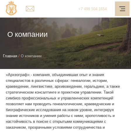
Главная
+7
499
504 1654
О компании
Услуги
О компании
Наш подход
Вы
Медиа-центр
Главная
/
О компании
здесь
Полезное
«Археограф» - компания, объединившая опыт и знания
Контакты
специалистов в различных сферах: генеалогии, истории,
краеведении, лингвистике, архивоведении, геральдике, а также
Обратная связь
стратегическом консалтинге и проектном управлении. Такой
симбиоз профессиональных и управленческих компетенций
позволяет нам проводить генеалогические, краеведческие и
Личный кабинет
биографические исследования на новом уровне, интегрируя
знание источников и умения работы с ними, кропотливость и
Поиск
настойчивость в поиске с открытыми коммуникациями с
заказчиком, прозрачными условиями сотрудничества и
Telegram