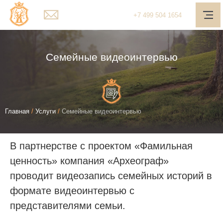
Главная
+7
499
504 1654
О компании
Услуги
Семейные видеоинтервью
Наш подход
Медиа-центр
Вы
Главная
/
Услуги
/
Семейные видеоинтервью
Полезное
здесь
Контакты
В партнерстве с проектом «Фамильная
Обратная связь
ценность» компания «Археограф»
проводит видеозапись семейных историй в
Личный кабинет
формате видеоинтервью c
Поиск
представителями семьи.
Telegram