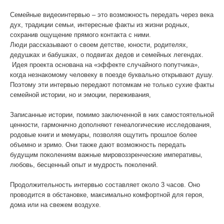
Семейные видеоинтервью – это возможность передать через века
WhatsApp
дух, традиции семьи, интересные факты из жизни родных,
сохранив ощущение прямого контакта с ними.
Люди рассказывают о своем детстве, юности, родителях,
дедушках и бабушках, о подвигах дедов и семейных легендах.
Идея проекта основана на «эффекте случайного попутчика»,
когда незнакомому человеку в поезде буквально открывают душу.
Поэтому эти интервью передают потомкам не только сухие факты
семейной истории, но и эмоции, переживания,
Записанные истории, помимо заключенной в них самостоятельной
ценности, гармонично дополняют генеалогические исследования,
родовые книги и мемуары, позволяя ощутить прошлое более
объемно и зримо. Они также дают возможность передать
будущим поколениям важные мировоззренческие императивы,
любовь, бесценный опыт и мудрость поколений.
Продолжительность интервью составляет около 3 часов. Оно
проводится в обстановке, максимально комфортной для героя,
дома или на свежем воздухе.