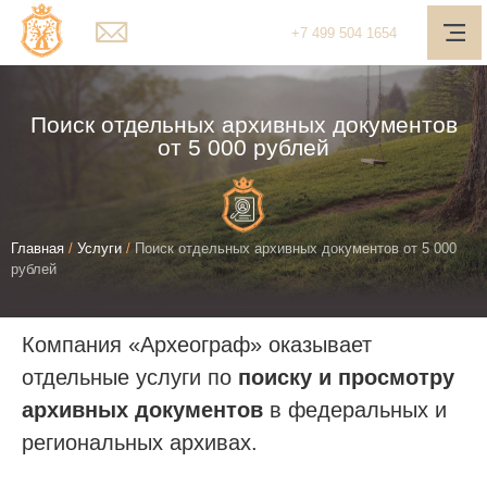
Главная
+7
499
504 1654
О компании
Услуги
Поиск отдельных архивных документов
от 5 000 рублей
Наш подход
Медиа-центр
Вы
Главная
/
Услуги
/
Поиск отдельных архивных документов от 5 000
Полезное
рублей
здесь
Контакты
Компания «Археограф» оказывает
Обратная связь
отдельные услуги по
поиску и просмотру
Личный кабинет
архивных документов
в федеральных и
Поиск
региональных архивах.
Telegram