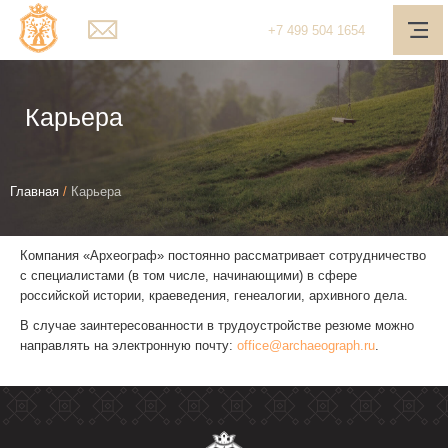
Главная
+7
499
504 1654
О компании
Услуги
Карьера
Наш подход
Вы
Медиа-центр
Главная
/
Карьера
здесь
Полезное
Компания «Археограф» постоянно рассматривает сотрудничество
Контакты
с специалистами (в том числе, начинающими) в сфере
российской истории, краеведения, генеалогии, архивного дела.
Обратная связь
В случае заинтересованности в трудоустройстве резюме можно
направлять на электронную почту:
office@archaeograph.ru
.
Личный кабинет
Поиск
Telegram